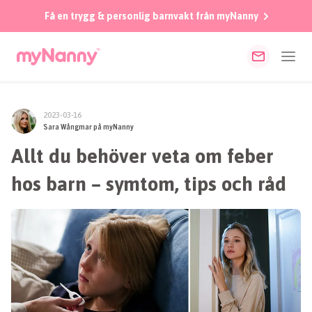
Få en trygg & personlig barnvakt från myNanny
2023-03-16
Sara Wångmar på myNanny
Allt du behöver veta om feber
hos barn – symtom, tips och råd