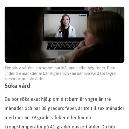
Kontakta vården om barnet har ihållande eller hög feber. Barn
under tre månader är känsligare och kan behöva vård för lägre
temperaturer än äldre.
Söka vård
Du bör söka akut hjälp om ditt barn är yngre än tre
månader och har 38 graders feber, är tre till sex månader
med mer än 39 graders feber eller har en
kroppstemperatur på 41 grader oavsett ålder. Du bör