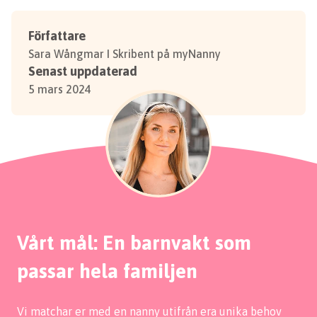
Författare
Sara Wångmar I Skribent på myNanny
Senast uppdaterad
5 mars 2024
Vårt mål: En barnvakt som
passar hela familjen
Vi matchar er med en nanny utifrån era unika behov