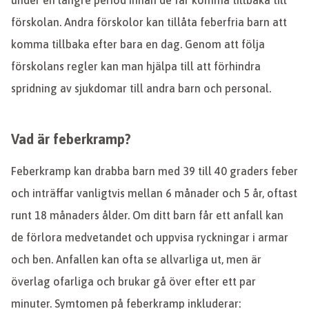
under en längre period innan de får komma tillbaka till
förskolan. Andra förskolor kan tillåta feberfria barn att
komma tillbaka efter bara en dag. Genom att följa
förskolans regler kan man hjälpa till att förhindra
spridning av sjukdomar till andra barn och personal.
Vad är feberkramp?
Feberkramp kan drabba barn med 39 till 40 graders feber
och inträffar vanligtvis mellan 6 månader och 5 år, oftast
runt 18 månaders ålder. Om ditt barn får ett anfall kan
de förlora medvetandet och uppvisa ryckningar i armar
och ben. Anfallen kan ofta se allvarliga ut, men är
överlag ofarliga och brukar gå över efter ett par
minuter. Symtomen på feberkramp inkluderar: