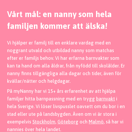
Vårt mål: en nanny som hela
familjen kommer att älska!
Barnpassning i Umeå
Vi hjälper er familj till en enklare vardag med en
Från stadskärnan till Teg, Haga och Sandbacka –
noggrant utvald och utbildad nanny som matchas
oavsett var i Umeå ni bor finns våra trygga och
efter er familjs behov. Vi har erfarna barnvakter som
lekfulla barnvakter nära till hands.
kan ta hand om alla åldrar, från nyfödd till skolålder. Er
nanny finns tillgängliga alla dagar och tider, även för
kvällar/nätter och helgdagar.
Hitta barnvakt i Umeå
På myNanny har vi
15+ års erfarenhet av att hjälpa
familjer hitta barnpassning
med en trygg
barnvakt
i
hela Sverige. Vi löser livspusslet oavsett om du bor i en
stad eller ute på landsbygden. Även om vi är stora i
exempelvis
Stockholm
,
Göteborg
och
Malmö
, så har vi
nannies över hela landet.