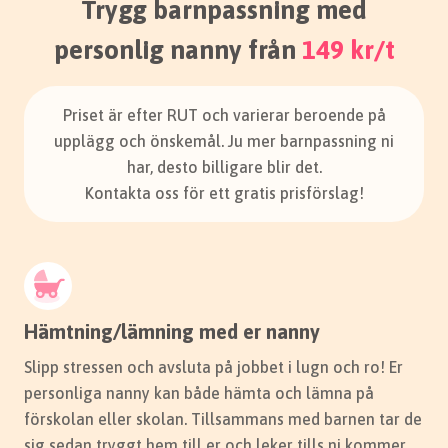
Trygg barnpassning med
Våra personliga barnvakter i Uppsala hjälper
familjer i hela staden, från Luthagen och
personlig nanny från
149 kr/t
Rosendal till Sunnersta och Nåntuna.
Priset är efter RUT och varierar beroende på
Hitta barnvakt i Uppsala
upplägg och önskemål. Ju mer barnpassning ni
har, desto billigare blir det.
Kontakta oss för ett gratis prisförslag!
Hämtning/lämning med er nanny
Barnpassning i Västerås
Slipp stressen och avsluta på jobbet i lugn och ro! Er
personliga nanny kan både hämta och lämna på
I Västerås finns våra barnvakter redo att hjälpa
förskolan eller skolan. Tillsammans med barnen tar de
familjer över hela staden – från centrala delar till
sig sedan tryggt hem till er och leker tills ni kommer