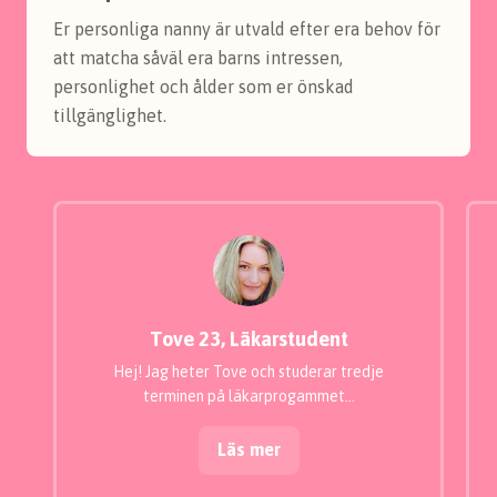
Er personliga nanny är utvald efter era behov för
att matcha såväl era barns intressen,
personlighet och ålder som er önskad
tillgänglighet.
Tove 23, Läkarstudent
Hej! Jag heter Tove och studerar tredje
terminen på läkarprogammet…
Läs mer