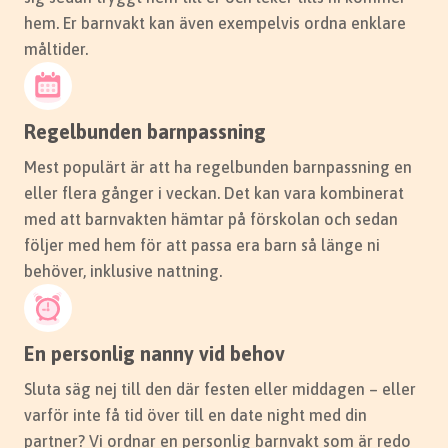
områden som Haga och Gäddeholm.
hem. Er barnvakt kan även exempelvis ordna enklare
måltider.
Hitta barnvakt i Västerås
Regelbunden barnpassning
Mest populärt är att ha regelbunden barnpassning en
eller flera gånger i veckan. Det kan vara kombinerat
med att barnvakten hämtar på förskolan och sedan
följer med hem för att passa era barn så länge ni
behöver, inklusive nattning.
Barnpassning i Linköping
Oavsett om ni bor i Vasastaden, Johannelund eller
En personlig nanny vid behov
någon annan del av Linköping finns våra noggrant
Sluta säg nej till den där festen eller middagen – eller
utvalda barnvakter nära till hands.
varför inte få tid över till en date night med din
partner? Vi ordnar en personlig barnvakt som är redo