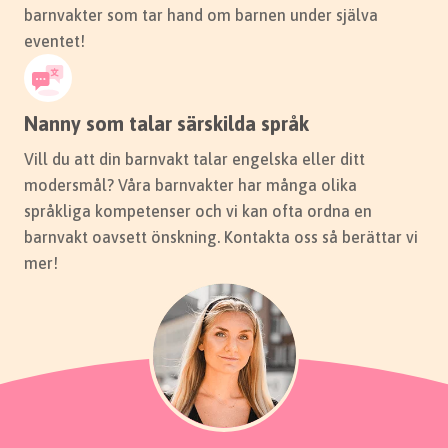
barnvakter som tar hand om barnen under själva
eventet!
Nanny som talar särskilda språk
Vill du att din barnvakt talar engelska eller ditt
modersmål? Våra barnvakter har många olika
Barnpassning i Helsingborg
språkliga kompetenser och vi kan ofta ordna en
Bor du i Helsingborg kan vi matcha dig med en
barnvakt oavsett önskning. Kontakta oss så berättar vi
trygg och rolig barnvakt både centralt och i
mer!
områden som Råå och Laröd.
Hitta barnvakt i Helsingborg