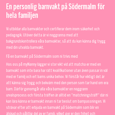
En personlig barnvakt på Södermalm för
hela familjen
Vi utbildar alla barnvakter och certifierar dem inom säkerhet och
pedagogik. Utöver detta är vi noggranna med att
bakgrundskontrollera våra barnvakter, så att du kan känna dig trygg
med din utvalda barnvakt.
Få en barnvakt på Södermalm som ni trivs med
Hos oss på myNanny lägger vi stor vikt vid att matcha er med en
barnvakt som inte bara har rätt kvalifikationer utan även passar in väl
med er familj och ert barns unika behov. Vi förstår hur viktigt det är
att känna sig trygg och bekväm med den person som tar hand om era
barn. Därför genomgår alla våra barnvakter en noggrann
urvalsprocess och första träffen är alltid en ”matchningsträff” där ni
kan lära känna er barnvakt innan ni tar beslut om barnpassningen. Vi
strävar efter att erbjuda en barnvakt på Södermalm som blir en
älskad och pålitlig del av er familj, vilket ger er den frihet och