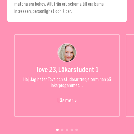
matcha era behov. Allt från ert schema till era barns
intressen, personlighet och ålder.
Tove 23, Läkarstudent
1
Hej! Jag heter Tove och studerar tredje terminen på
läkarprogammet…
Läs mer