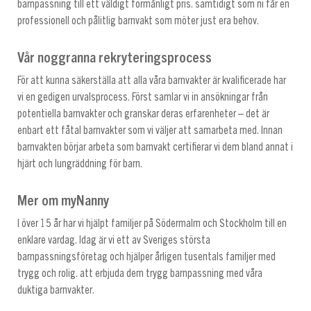
barnpassning till ett väldigt förmånligt pris. samtidigt som ni får en
professionell och pålitlig barnvakt som möter just era behov.
Vår noggranna rekryteringsprocess
För att kunna säkerställa att alla våra barnvakter är kvalificerade har
vi en gedigen urvalsprocess. Först samlar vi in ansökningar från
potentiella barnvakter och granskar deras erfarenheter – det är
enbart ett fåtal barnvakter som vi väljer att samarbeta med. Innan
barnvakten börjar arbeta som barnvakt certifierar vi dem bland annat i
hjärt och lungräddning för barn.
Mer om myNanny
I över 15 år har vi hjälpt familjer på Södermalm och Stockholm till en
enklare vardag. Idag är vi ett av Sveriges största
barnpassningsföretag och hjälper årligen tusentals familjer med
trygg och rolig. att erbjuda dem trygg barnpassning med våra
duktiga barnvakter.