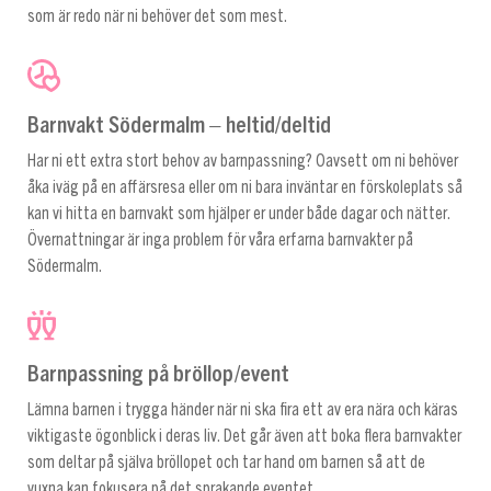
som är redo när ni behöver det som mest.
Barnvakt Södermalm – heltid/deltid
Har ni ett extra stort behov av barnpassning? Oavsett om ni behöver
åka iväg på en affärsresa eller om ni bara inväntar en förskoleplats så
kan vi hitta en barnvakt som hjälper er under både dagar och nätter.
Övernattningar är inga problem för våra erfarna barnvakter på
Södermalm.
Barnpassning på bröllop/event
Lämna barnen i trygga händer när ni ska fira ett av era nära och käras
viktigaste ögonblick i deras liv. Det går även att boka flera barnvakter
som deltar på själva bröllopet och tar hand om barnen så att de
vuxna kan fokusera på det sprakande eventet.