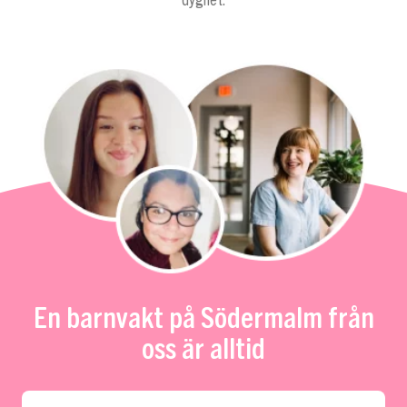
dygnet.
En barnvakt på Södermalm från
oss är alltid