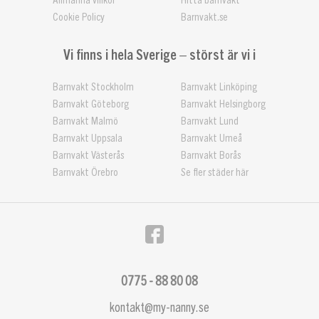
Allmänna villkor
Hitta barnvakt
Cookie Policy
Barnvakt.se
Vi finns i hela Sverige – störst är vi i
Barnvakt Stockholm
Barnvakt Linköping
Barnvakt Göteborg
Barnvakt Helsingborg
Barnvakt Malmö
Barnvakt Lund
Barnvakt Uppsala
Barnvakt Umeå
Barnvakt Västerås
Barnvakt Borås
Barnvakt Örebro
Se fler städer här
0775 - 88 80 08
kontakt@my-nanny.se