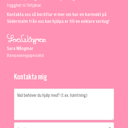
trygghet ni förtjänar.
Kontakta oss så berättar vi mer om hur en barnvakt på
Södermalm från oss kan hjälpa er till en enklare vardag!
Sara Wångmar
Barnpassningsspecialist
Kontakta mig
Vad behöver du hjälp med? (t.ex. hämtning)