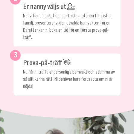
Er nanny väljs ut 💁
När vi handplockat den perfekta matchen för just er
familj, presenterar vi den utvalda barnvakten för er.
Därefter kan ni boka en tid för en första prova-på-
träff.
3
Prova-på-träff 👋
Nu får ni träffa er personliga barnvakt och stämma av
så allt känns rätt. Ni behöver bara fortsätta om ni är
nöjda!