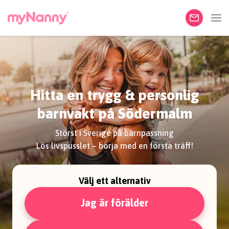
Hitta en trygg & personlig
barnvakt på Södermalm
Störst i Sverige på barnpassning
Lös livspusslet – börja med en första träff!
Välj ett alternativ
Jag är förälder