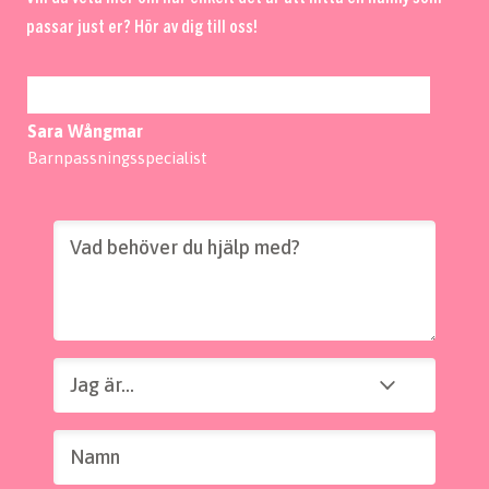
passar just er? Hör av dig till oss!
Sara Wångmar
Barnpassningsspecialist
Vad behöver du hjälp med?
Jag är...
Jag är...
Namn