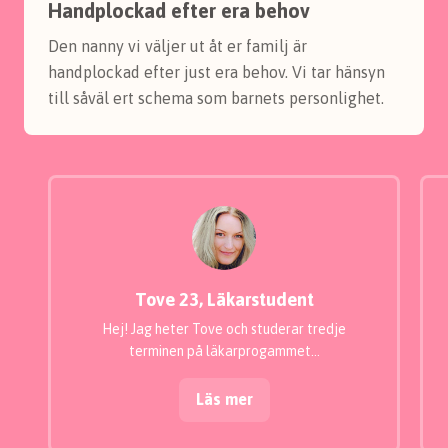
Handplockad efter era behov
Den nanny vi väljer ut åt er familj är
handplockad efter just era behov. Vi tar hänsyn
till såväl ert schema som barnets personlighet.
Tove 23, Läkarstudent
Hej! Jag heter Tove och studerar tredje
terminen på läkarprogammet…
Läs mer