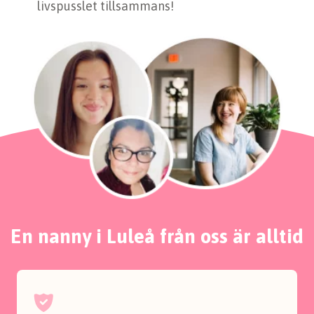
livspusslet tillsammans!
En nanny i Luleå från oss är alltid