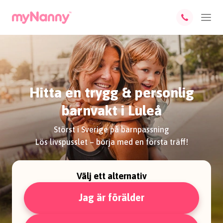
Hitta en trygg & personlig
barnvakt i Luleå
Störst i Sverige på barnpassning
Lös livspusslet – börja med en första träff!
Välj ett alternativ
Jag är förälder