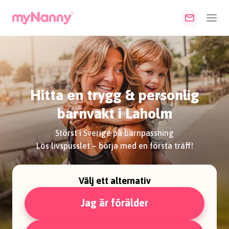
Hitta en trygg & personlig
barnvakt i Laholm
Störst i Sverige på barnpassning
Lös livspusslet – börja med en första träff!
Välj ett alternativ
Jag är förälder