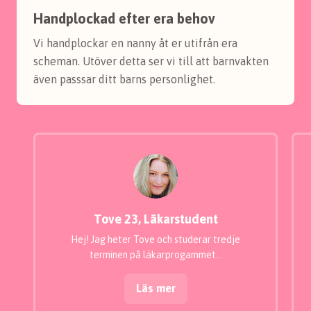
Handplockad efter era behov
Vi handplockar en nanny åt er utifrån era
scheman. Utöver detta ser vi till att barnvakten
även passsar ditt barns personlighet.
Tove 23, Läkarstudent
Hej! Jag heter Tove och studerar tredje
terminen på läkarprogammet…
Läs mer