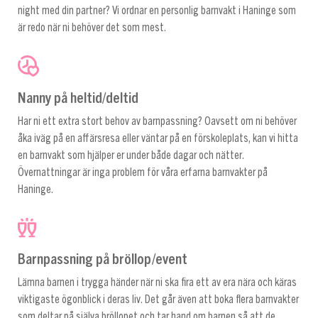
night med din partner? Vi ordnar en personlig barnvakt i Haninge som
är redo när ni behöver det som mest.
Nanny på heltid/deltid
Har ni ett extra stort behov av barnpassning? Oavsett om ni behöver
åka iväg på en affärsresa eller väntar på en förskoleplats, kan vi hitta
en barnvakt som hjälper er under både dagar och nätter.
Övernattningar är inga problem för våra erfarna barnvakter på
Haninge.
Barnpassning på bröllop/event
Lämna barnen i trygga händer när ni ska fira ett av era nära och käras
viktigaste ögonblick i deras liv. Det går även att boka flera barnvakter
som deltar på själva bröllopet och tar hand om barnen så att de