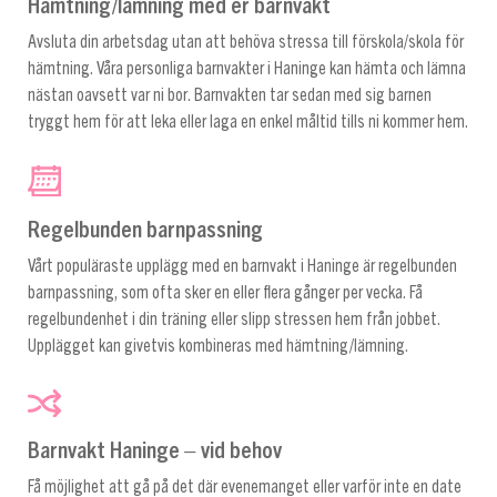
Hämtning/lämning med er barnvakt
Avsluta din arbetsdag utan att behöva stressa till förskola/skola för
hämtning. Våra personliga barnvakter i Haninge kan hämta och lämna
nästan oavsett var ni bor. Barnvakten tar sedan med sig barnen
tryggt hem för att leka eller laga en enkel måltid tills ni kommer hem.
Regelbunden barnpassning
Vårt populäraste upplägg med en barnvakt i Haninge är regelbunden
barnpassning, som ofta sker en eller flera gånger per vecka. Få
regelbundenhet i din träning eller slipp stressen hem från jobbet.
Upplägget kan givetvis kombineras med hämtning/lämning.
Barnvakt Haninge – vid behov
Få möjlighet att gå på det där evenemanget eller varför inte en date