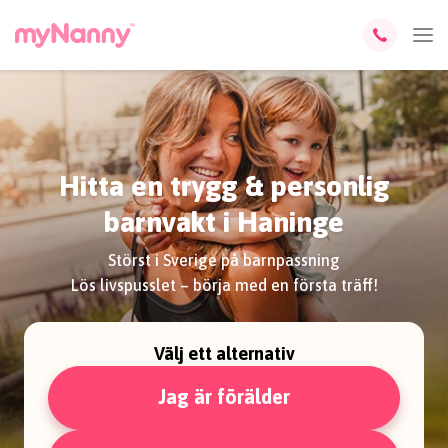
Hitta en trygg & personlig
barnvakt i Haninge
Störst i Sverige på barnpassning
Lös livspusslet – börja med en första träff!
Välj ett alternativ
Jag är förälder