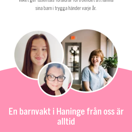
vilket ger tusentals föräldrar förtroendet att lämna
sina barn i trygga händer varje år.
En barnvakt i Haninge från oss är
alltid