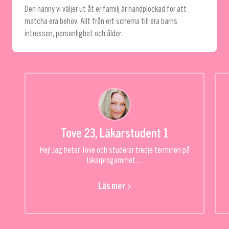
Den nanny vi väljer ut åt er familj är handplockad för att
matcha era behov. Allt från ert schema till era barns
intressen, personlighet och ålder.
Tove 23, Läkarstudent
1
Hej! Jag heter Tove och studerar tredje terminen på
läkarprogammet…
Läs mer