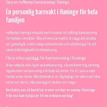
Sara om myNannys barnpassning i Haninge
En personlig barnvakt i Haninge för hela
familjen
myNanny i Haninge erbjuder professionell och pålitlig barnpassning
för familjer i området. Våra erfarna barnvakter är noggrant utvalda
och genomgår strikta bakgrundskontroller och utbildningar för att
säkerställa högkvalitativ barnomsorg.
Flera olika upplägg för barnpassning i Haninge
Vi kan erbjuda olika typer av barnpassning, såsom hämtning/lämning,
regelbunden barnpassning och hjälp vid behov, för att passa varje
familjs unika behov. Våra barnvakter är tillgängliga för arbete på både
heltid och deltid, inklusive dagtid, kvällar och helger.
Kontakta oss så berättar vi mer om hur en nanny i Haninge
från oss kan hjälpa er till en enklare vardag!