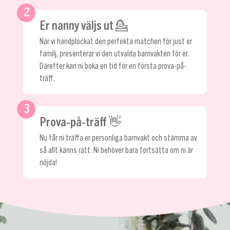
2
Er nanny väljs ut 💁
När vi handplockat den perfekta matchen för just er
familj, presenterar vi den utvalda barnvakten för er.
Därefter kan ni boka en tid för en första prova-på-
träff.
3
Prova-på-träff 👋
Nu får ni träffa er personliga barnvakt och stämma av
så allt känns rätt. Ni behöver bara fortsätta om ni är
nöjda!