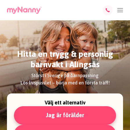
Hitta en trygg & personlig
barnvakt i Alingsås
Störst i Sverige på barnpassning
Lös livspusslet – börja med en första träff!
Välj ett alternativ
Jag är förälder