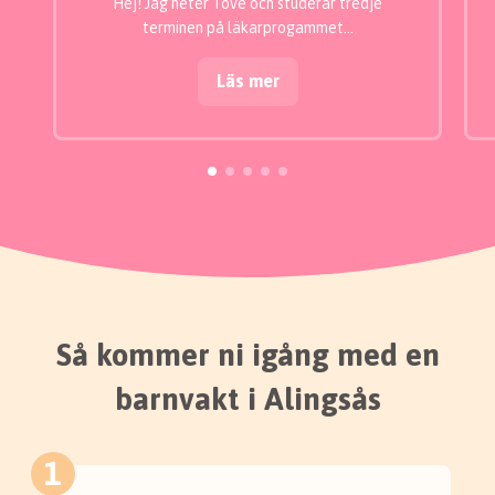
Hej! Jag heter Tove och studerar tredje
terminen på läkarprogammet…
Läs mer
Så kommer ni igång med en
barnvakt i Alingsås
1