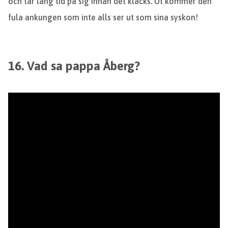
och tar lång tid på sig innan det kläcks. Ut kommer den
fula ankungen som inte alls ser ut som sina syskon!
16. Vad sa pappa Åberg?