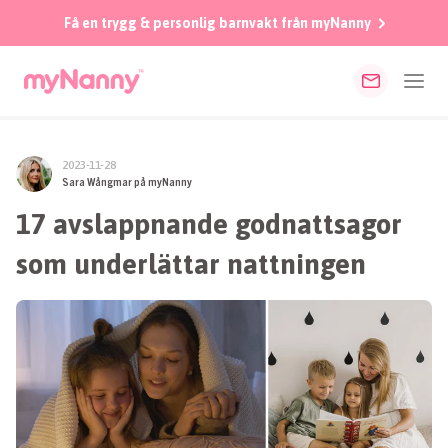
Få en trygg & personlig barnvakt från myNanny
2023-11-28
Sara Wångmar på myNanny
17 avslappnande godnattsagor
som underlättar nattningen