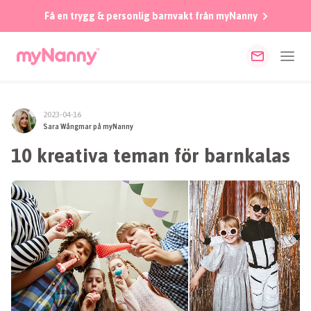
Få en trygg & personlig barnvakt från myNanny
2023-04-16
Sara Wångmar på myNanny
10 kreativa teman för barnkalas