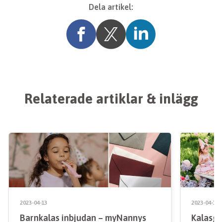
Dela artikel:
Relaterade artiklar & inlägg
2023-04-13
2023-04-13
Barnkalas inbjudan – myNannys
Kalasgod