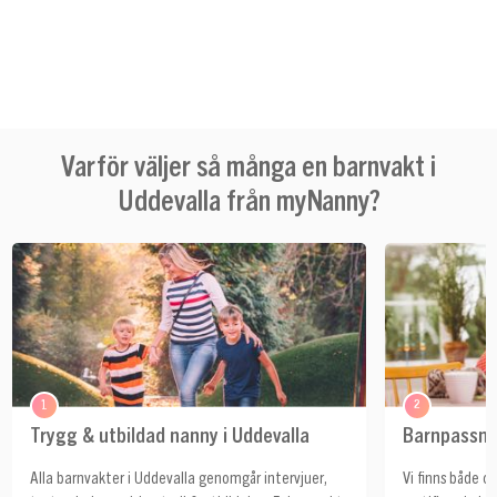
Varför väljer så många en barnvakt i
Uddevalla från myNanny?
1
2
Trygg & utbildad nanny i Uddevalla
Barnpassnin
Alla barnvakter i Uddevalla genomgår intervjuer,
Vi finns både c