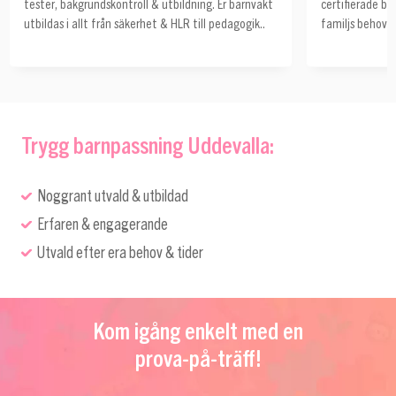
tester, bakgrundskontroll & utbildning. Er barnvakt
certifierade ba
utbildas i allt från säkerhet & HLR till pedagogik..
familjs behov o
Trygg barnpassning Uddevalla:
Noggrant utvald & utbildad
Erfaren & engagerande
Utvald efter era behov & tider
Kom igång enkelt med en
prova-på-träff!