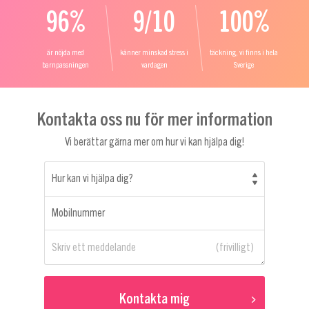
96%
9/10
100%
är nöjda med
känner minskad stress i
täckning, vi finns i hela
barnpassningen
vardagen
Sverige
Kontakta oss nu för mer information
Vi berättar gärna mer om hur vi kan hjälpa dig!
Hur kan vi hjälpa dig?
Mobilnummer
Skriv ett meddelande
Kontakta mig