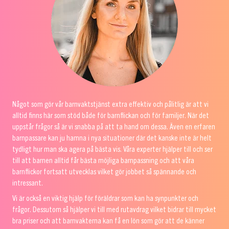
Något som gör vår barnvaktstjänst extra effektiv och pålitlig är att vi
alltid finns här som stöd både för barnflickan och för familjer. När det
uppstår frågor så är vi snabba på att ta hand om dessa. Även en erfaren
barnpassare kan ju hamna i nya situationer där det kanske inte är helt
tydligt hur man ska agera på bästa vis. Våra experter hjälper till och ser
till att barnen alltid får bästa möjliga barnpassning och att våra
barnflickor fortsatt utvecklas vilket gör jobbet så spännande och
intressant.
Vi är också en viktig hjälp för föräldrar som kan ha synpunkter och
frågor. Dessutom så hjälper vi till med rutavdrag vilket bidrar till mycket
bra priser och att barnvakterna kan få en lön som gör att de känner