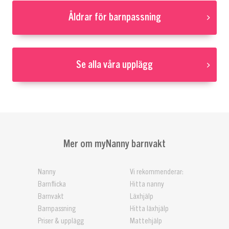
Åldrar för barnpassning
Se alla våra upplägg
Mer om myNanny barnvakt
Nanny
Vi rekommenderar:
Barnflicka
Hitta nanny
Barnvakt
Läxhjälp
Barnpassning
Hitta läxhjälp
Priser & upplägg
Mattehjälp