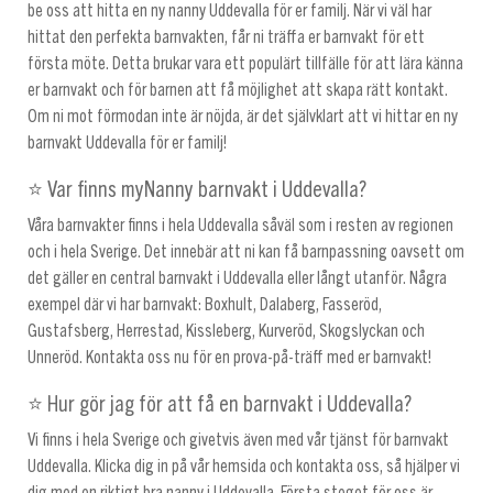
be oss att hitta en ny nanny Uddevalla för er familj. När vi väl har
hittat den perfekta barnvakten, får ni träffa er barnvakt för ett
första möte. Detta brukar vara ett populärt tillfälle för att lära känna
er barnvakt och för barnen att få möjlighet att skapa rätt kontakt.
Om ni mot förmodan inte är nöjda, är det självklart att vi hittar en ny
barnvakt Uddevalla för er familj!
⭐ Var finns myNanny barnvakt i Uddevalla?
Våra barnvakter finns i hela Uddevalla såväl som i resten av regionen
och i hela Sverige. Det innebär att ni kan få barnpassning oavsett om
det gäller en central barnvakt i Uddevalla eller långt utanför. Några
exempel där vi har barnvakt: Boxhult, Dalaberg, Fasseröd,
Gustafsberg, Herrestad, Kissleberg, Kurveröd, Skogslyckan och
Unneröd. Kontakta oss nu för en prova-på-träff med er barnvakt!
⭐ Hur gör jag för att få en barnvakt i Uddevalla?
Vi finns i hela Sverige och givetvis även med vår tjänst för barnvakt
Uddevalla. Klicka dig in på vår hemsida och kontakta oss, så hjälper vi