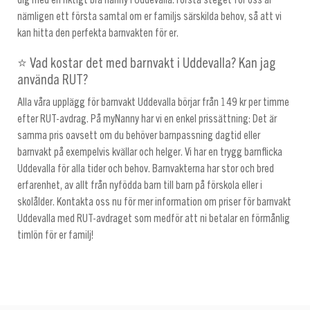
dig med en riktigt bra nanny i Uddevalla. Första steget för oss är
nämligen ett första samtal om er familjs särskilda behov, så att vi
kan hitta den perfekta barnvakten för er.
⭐ Vad kostar det med barnvakt i Uddevalla? Kan jag
använda RUT?
Alla våra upplägg för barnvakt Uddevalla börjar från 149 kr per timme
efter RUT-avdrag. På myNanny har vi en enkel prissättning: Det är
samma pris oavsett om du behöver barnpassning dagtid eller
barnvakt på exempelvis kvällar och helger. Vi har en trygg barnflicka
Uddevalla för alla tider och behov. Barnvakterna har stor och bred
erfarenhet, av allt från nyfödda barn till barn på förskola eller i
skolålder. Kontakta oss nu för mer information om priser för barnvakt
Uddevalla med RUT-avdraget som medför att ni betalar en förmånlig
timlön för er familj!