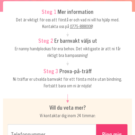
Steg 1
Mer information
Det är viktigt för oss att förstå er och vad ni vill ha hjälp med.
Kontakta oss på
0775-888008
!
Steg 2
Er barnvakt väljs ut
Er nanny handplockas för era behov. Det viktigaste är att ni får
riktigt bra barnpassning!
Steg 3
Prova-på-träff
Ni träffar er utvalda barnvakt för ett första möte utan bindning.
Fortsätt bara om ni är nöjda!
Vill du veta mer?
Vi kontaktar dig inom 24 timmar:
Telefonnummer…
Ring mig