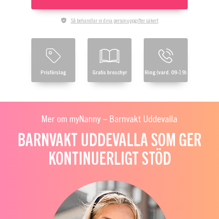
Så behandlar vi dina personuppgifter säkert
Prisförslag
Gratis broschyr
Ring (vard. 09-19)
Mer om myNanny – Barnvakt Uddevalla
BARNVAKT UDDEVALLA SOM GER
KONTINUERLIGT STÖD