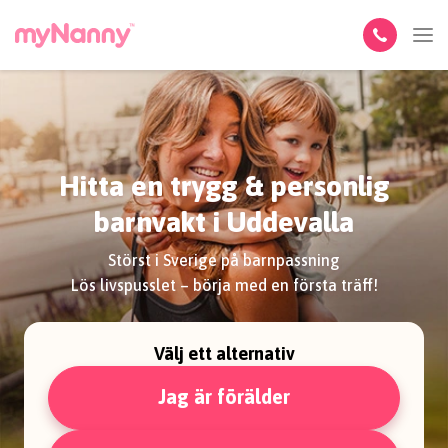
Hitta en trygg & personlig
barnvakt i Uddevalla
Störst i Sverige på barnpassning
Lös livspusslet – börja med en första träff!
Välj ett alternativ
Jag är förälder