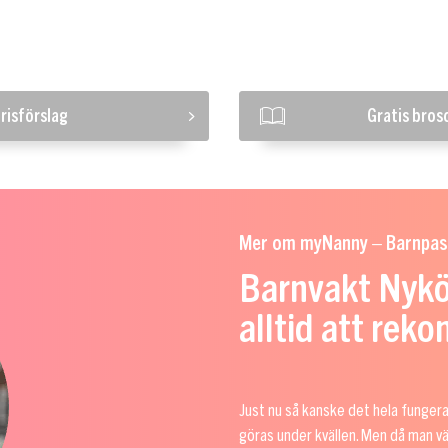
risförslag
Gratis bros
Mer om myNanny – Barnpas
Barnvakt Nykö
alltid att re
Just nu så kanske det hela fungerar
göras under kvällen. Men då man 