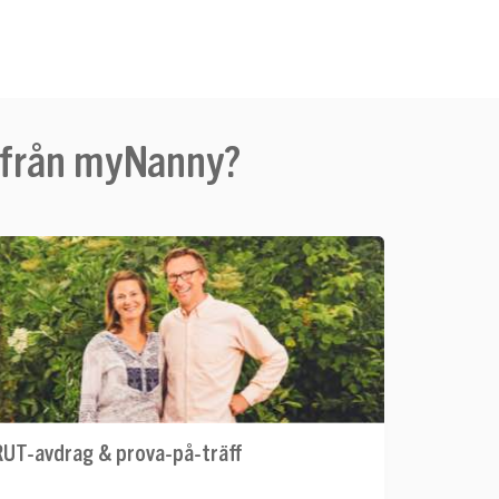
g från myNanny?
RUT-avdrag & prova-på-träff