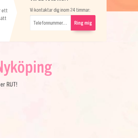
Vi kontaktar dig inom 24 timmar:
r ett
sätt
Telefonnummer…
Ring mig
 Nyköping
ter RUT!