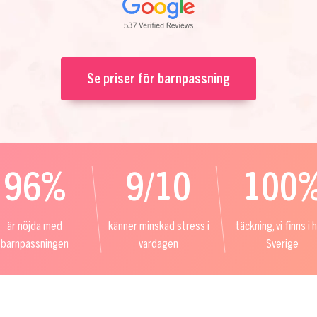
Se priser för barnpassning
96%
9/10
100
är nöjda med
känner minskad stress i
täckning, vi finns i 
barnpassningen
vardagen
Sverige