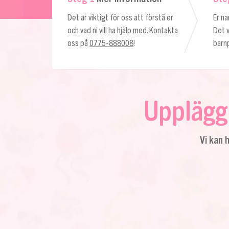
Det är viktigt för oss att förstå er
Er na
och vad ni vill ha hjälp med. Kontakta
Det v
oss på
0775-888008
!
barn
Upplägg 
Vi kan 