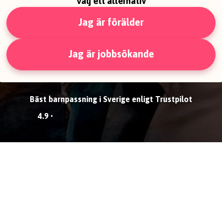
Välj ett alternativ
Jag är förälder
Jag är jobbsökande
Bäst barnpassning i Sverige enligt Trustpilot
4.9 •