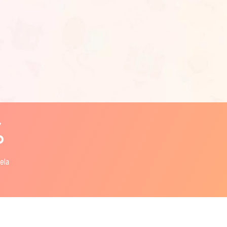
%
hela