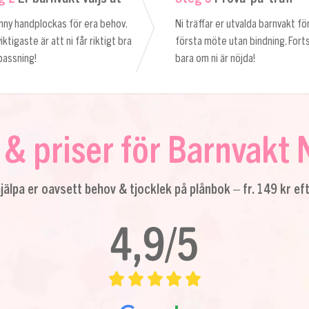
nny handplockas för era behov.
Ni träffar er utvalda barnvakt fö
iktigaste är att ni får riktigt bra
första möte utan bindning. Fort
passning!
bara om ni är nöjda!
& priser för Barnvakt
hjälpa er oavsett behov & tjocklek på plånbok – fr. 149 kr ef