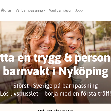
Åldrar
Vår barnpassning
Vanliga frågor
Jobb
tta en trygg & person
barnvakt i Nyköping
Störst i Sverige på barnpassning
Lös livspusslet – börja med en första träff!