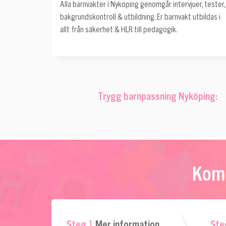
Alla barnvakter i Nyköping genomgår intervjuer, tester,
bakgrundskontroll & utbildning. Er barnvakt utbildas i
allt från säkerhet & HLR till pedagogik.
Trygg barnpassning Nyköping:
Kom 
Steg 1
Mer information
Ste