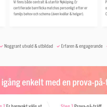
Vi finns både centralt & utanför Nyköping. Er
P
certifierade barnflicka matchas personligt efter er
o
familjs behov och schema (även kvällar & helger).
C
Noggrant utvald & utbildad
Erfaren & engagerande
igång enkelt med en prova-på-t
g 2
Er barnvakt väljs ut
Steg 3
Prova-på-träff