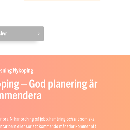
chyr
sning Nyköping
ping – God planering är
kommendera
 bra. Ni har ordning på jobb, hämtning och allt som ska
väntar barn eller ser att kommande månader kommer att