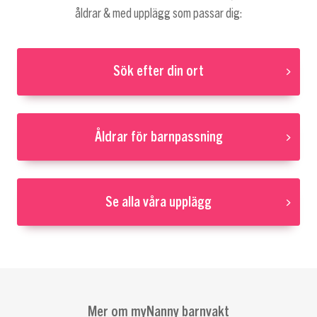
åldrar & med upplägg som passar dig:
Sök efter din ort
Åldrar för barnpassning
Se alla våra upplägg
Mer om myNanny barnvakt