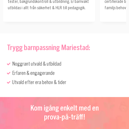
tester, bakgrundskontroll & utbildning. Er barnvakt
certifierade ba
utbildas i allt från säkerhet & HLR till pedagogik.
familjs behov o
Trygg barnpassning Mariestad:
Noggrant utvald & utbildad
Erfaren & engagerande
Utvald efter era behov & tider
Kom igång enkelt med en
prova-på-träff!