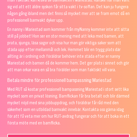
man faktiskt kan kräva av barnvakten i Mariestad. Kanske har man vant
sig vid att ett äldre syskon får sitta vakt i tv-soffan. Det kan ju fungera
någon gång ibland men det finns så mycket mer att se fram emot då en
professionell barnvakt dyker upp.
En nanny i Mariestad som kommer från myNanny kommer inte att sitta
still på jobbet! Hon ser en stor mening med att leka med barnen, att
prata, sjunga, läsa sagor och visa hur man gör viktiga saker som att
städa upp efter mellanmål och lek. Hemmet blir en trygg plats där
allting är i ordning och föräldrar behöver inte städa efter er nanny
Mariestad och barnen då de kommer hem. Det ger plats i sinnet och gör
att man orkar vara en så bra förälder som man faktiskt vill vara.
Betala mindre för professionell barnpassning Mariestad
Med RUT så kostar professionell barnpassning Mariestad i stort sett lika
mycket som en privat lösning. Barnflickan får bra betalt och blir därmed
mycket nöjd med sina jobbuppdrag, och föräldrar får råd med den
säkerhet som en utbildad barnvakt innebär. Kontakta oss gärna idag
för att få veta mer om hur RUT-avdrag fungerar och för att boka in ett
första möte med en barnflicka.