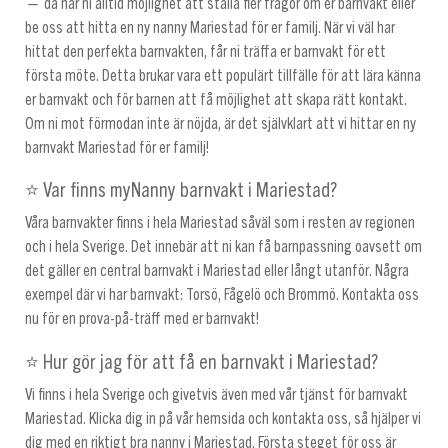
— då har ni alltid möjlighet att ställa fler frågor om er barnvakt eller
be oss att hitta en ny nanny Mariestad för er familj. När vi väl har
hittat den perfekta barnvakten, får ni träffa er barnvakt för ett
första möte. Detta brukar vara ett populärt tillfälle för att lära känna
er barnvakt och för barnen att få möjlighet att skapa rätt kontakt.
Om ni mot förmodan inte är nöjda, är det självklart att vi hittar en ny
barnvakt Mariestad för er familj!
⭐ Var finns myNanny barnvakt i Mariestad?
Våra barnvakter finns i hela Mariestad såväl som i resten av regionen
och i hela Sverige. Det innebär att ni kan få barnpassning oavsett om
det gäller en central barnvakt i Mariestad eller långt utanför. Några
exempel där vi har barnvakt: Torsö, Fågelö och Brommö. Kontakta oss
nu för en prova-på-träff med er barnvakt!
⭐ Hur gör jag för att få en barnvakt i Mariestad?
Vi finns i hela Sverige och givetvis även med vår tjänst för barnvakt
Mariestad. Klicka dig in på vår hemsida och kontakta oss, så hjälper vi
dig med en riktigt bra nanny i Mariestad. Första steget för oss är