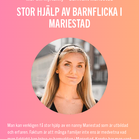
STOR HJÄLP AV BARNFLICKA I
MARIESTAD
Man kan verkligen få stor hjälp av en nanny Mariestad som är utbildad
och erfaren. Faktum är att många familjer inte ens är medvetna vad