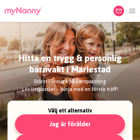
Hitta en trygg & personlig
barnvakt i Mariestad
Störst i Sverige på barnpassning
Lös livspusslet – börja med en första träff!
Välj ett alternativ
Jag är förälder