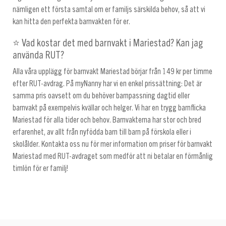
nämligen ett första samtal om er familjs särskilda behov, så att vi
kan hitta den perfekta barnvakten för er.
⭐ Vad kostar det med barnvakt i Mariestad? Kan jag
använda RUT?
Alla våra upplägg för barnvakt Mariestad börjar från 149 kr per timme
efter RUT-avdrag. På myNanny har vi en enkel prissättning: Det är
samma pris oavsett om du behöver barnpassning dagtid eller
barnvakt på exempelvis kvällar och helger. Vi har en trygg barnflicka
Mariestad för alla tider och behov. Barnvakterna har stor och bred
erfarenhet, av allt från nyfödda barn till barn på förskola eller i
skolålder. Kontakta oss nu för mer information om priser för barnvakt
Mariestad med RUT-avdraget som medför att ni betalar en förmånlig
timlön för er familj!