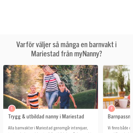
Varför väljer så många en barnvakt i
Mariestad från myNanny?
1
2
Trygg & utbildad nanny i Mariestad
Barnpassnin
Alla barnvakter i Mariestad genomgår intervjuer,
Vi finns både c