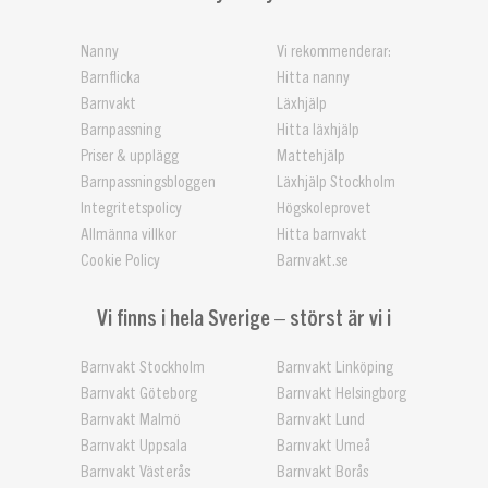
Nanny
Vi rekommenderar:
Barnflicka
Hitta nanny
Barnvakt
Läxhjälp
Barnpassning
Hitta läxhjälp
Priser & upplägg
Mattehjälp
Barnpassningsbloggen
Läxhjälp Stockholm
Integritetspolicy
Högskoleprovet
Allmänna villkor
Hitta barnvakt
Cookie Policy
Barnvakt.se
Vi finns i hela Sverige – störst är vi i
Barnvakt Stockholm
Barnvakt Linköping
Barnvakt Göteborg
Barnvakt Helsingborg
Barnvakt Malmö
Barnvakt Lund
Barnvakt Uppsala
Barnvakt Umeå
Barnvakt Västerås
Barnvakt Borås