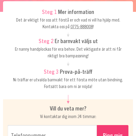
Steg 1
Mer information
Det är viktigt för oss att förstå er och vad ni vill ha hjälp med.
Kontakta oss på
0775-888008
!
Steg 2
Er barnvakt väljs ut
Er nanny handplockas för era behov. Det viktigaste är att ni får
riktigt bra barnpassning!
Steg 3
Prova-på-träff
Ni träffar er utvalda barnvakt för ett första möte utan bindning.
Fortsätt bara om ni är nöjda!
Vill du veta mer?
Vi kontaktar dig inom 24 timmar:
Telefonnummer…
Ring mig