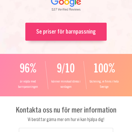
Se priser för barnpassning
96%
9/10
100%
är nöjda med
känner minskad stress i
täckning, vi finns i hela
barnpassningen
vardagen
Sverige
Kontakta oss nu för mer information
Vi berättar gärna mer om hur vi kan hjälpa dig!