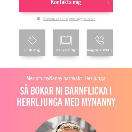
Kontakta mig
Så behandlar vi dina personuppgifter säkert
Prisförslag
Gratis broschyr
Ring (vard. 09-19)
Mer om myNanny barnvakt Herrljunga
SÅ BOKAR NI BARNFLICKA I
HERRLJUNGA MED MYNANNY