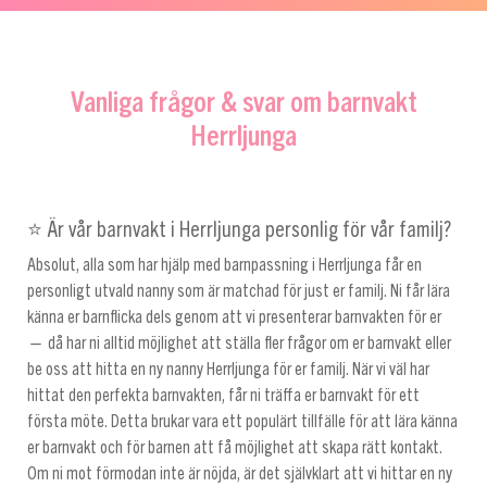
Vanliga frågor & svar om barnvakt
Herrljunga
⭐ Är vår barnvakt i Herrljunga personlig för vår familj?
Absolut, alla som har hjälp med barnpassning i Herrljunga får en
personligt utvald nanny som är matchad för just er familj. Ni får lära
känna er barnflicka dels genom att vi presenterar barnvakten för er
— då har ni alltid möjlighet att ställa fler frågor om er barnvakt eller
be oss att hitta en ny nanny Herrljunga för er familj. När vi väl har
hittat den perfekta barnvakten, får ni träffa er barnvakt för ett
första möte. Detta brukar vara ett populärt tillfälle för att lära känna
er barnvakt och för barnen att få möjlighet att skapa rätt kontakt.
Om ni mot förmodan inte är nöjda, är det självklart att vi hittar en ny