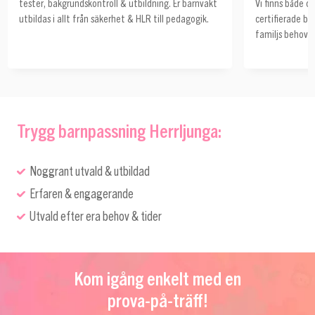
tester, bakgrundskontroll & utbildning. Er barnvakt
Vi finns både c
utbildas i allt från säkerhet & HLR till pedagogik.
certifierade ba
familjs behov o
Trygg barnpassning Herrljunga:
Noggrant utvald & utbildad
Erfaren & engagerande
Utvald efter era behov & tider
Kom igång enkelt med en
prova-på-träff!