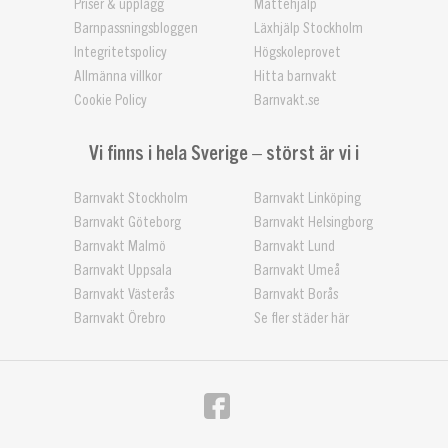
Priser & upplägg
Mattehjälp
Barnpassningsbloggen
Läxhjälp Stockholm
Integritetspolicy
Högskoleprovet
Allmänna villkor
Hitta barnvakt
Cookie Policy
Barnvakt.se
Vi finns i hela Sverige – störst är vi i
Barnvakt Stockholm
Barnvakt Linköping
Barnvakt Göteborg
Barnvakt Helsingborg
Barnvakt Malmö
Barnvakt Lund
Barnvakt Uppsala
Barnvakt Umeå
Barnvakt Västerås
Barnvakt Borås
Barnvakt Örebro
Se fler städer här