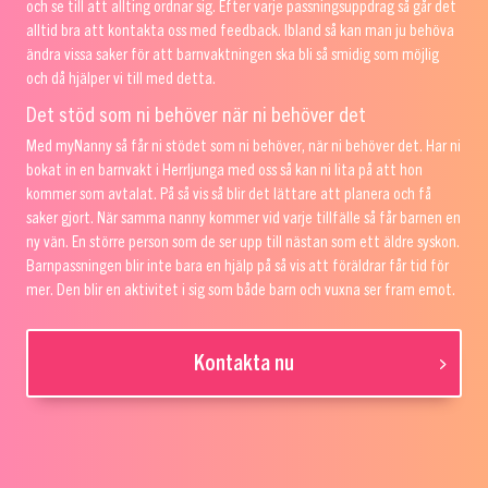
och se till att allting ordnar sig. Efter varje passningsuppdrag så går det
alltid bra att kontakta oss med feedback. Ibland så kan man ju behöva
ändra vissa saker för att barnvaktningen ska bli så smidig som möjlig
och då hjälper vi till med detta.
Det stöd som ni behöver när ni behöver det
Med myNanny så får ni stödet som ni behöver, när ni behöver det. Har ni
bokat in en barnvakt i Herrljunga med oss så kan ni lita på att hon
kommer som avtalat. På så vis så blir det lättare att planera och få
saker gjort. När samma nanny kommer vid varje tillfälle så får barnen en
ny vän. En större person som de ser upp till nästan som ett äldre syskon.
Barnpassningen blir inte bara en hjälp på så vis att föräldrar får tid för
mer. Den blir en aktivitet i sig som både barn och vuxna ser fram emot.
Kontakta nu