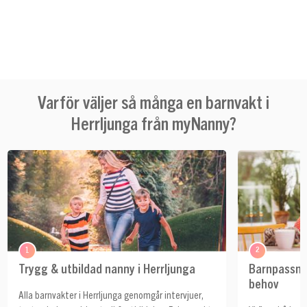
Varför väljer så många en barnvakt i
Herrljunga från myNanny?
1
2
Trygg & utbildad nanny i Herrljunga
Barnpassnin
behov
Alla barnvakter i Herrljunga genomgår intervjuer,