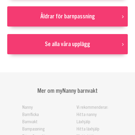
Åldrar för barnpassning
Se alla våra upplägg
Mer om myNanny barnvakt
Nanny
Vi rekommenderar:
Barnflicka
Hitta nanny
Barnvakt
Läxhjälp
Barnpassning
Hitta läxhjälp