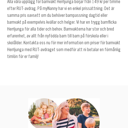
Alla våra upplägg för barnvakt Herrljunga börjar från 149 kr per timme
efter RUT-avdrag. På myNanny har vi en enkel prissättning: Det är
samma pris oavsett om du behöver barnpassning dagtid eller
barnvakt på exempelvis kvällar och helger. Vi har en trygg barnflicka
Herrljunga för alla tider och behov. Barnvakterna har stor och bred
erfarenhet, av allt från nyfödda barn till barn på förskola eller i
skolålder. Kontakta oss nu för mer information om priser för barnvakt
Herrljunga med RUT-avdraget som medför att ni betalar en förmånlig
timlön för er familj!