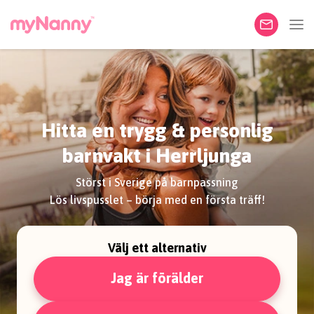
Hitta en trygg & personlig
barnvakt i Herrljunga
Störst i Sverige på barnpassning
Lös livspusslet – börja med en första träff!
Välj ett alternativ
Jag är förälder