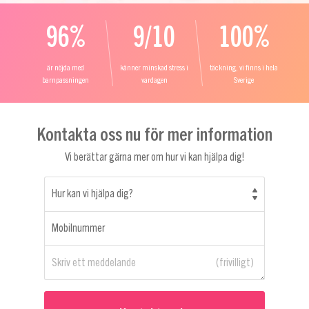
96%
9/10
100%
är nöjda med
känner minskad stress i
täckning, vi finns i hela
barnpassningen
vardagen
Sverige
Kontakta oss nu för mer information
Vi berättar gärna mer om hur vi kan hjälpa dig!
Hur kan vi hjälpa dig?
Mobilnummer
Skriv ett meddelande