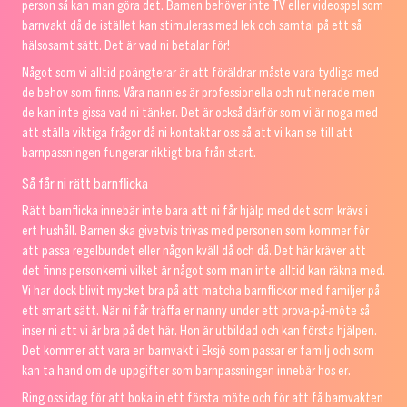
person så kan man göra det. Barnen behöver inte TV eller videospel som
barnvakt då de istället kan stimuleras med lek och samtal på ett så
hälsosamt sätt. Det är vad ni betalar för!
Något som vi alltid poängterar är att föräldrar måste vara tydliga med
de behov som finns. Våra nannies är professionella och rutinerade men
de kan inte gissa vad ni tänker. Det är också därför som vi är noga med
att ställa viktiga frågor då ni kontaktar oss så att vi kan se till att
barnpassningen fungerar riktigt bra från start.
Så får ni rätt barnflicka
Rätt barnflicka innebär inte bara att ni får hjälp med det som krävs i
ert hushåll. Barnen ska givetvis trivas med personen som kommer för
att passa regelbundet eller någon kväll då och då. Det här kräver att
det finns personkemi vilket är något som man inte alltid kan räkna med.
Vi har dock blivit mycket bra på att matcha barnflickor med familjer på
ett smart sätt. När ni får träffa er nanny under ett prova-på-möte så
inser ni att vi är bra på det här. Hon är utbildad och kan första hjälpen.
Det kommer att vara en barnvakt i Eksjö som passar er familj och som
kan ta hand om de uppgifter som barnpassningen innebär hos er.
Ring oss idag för att boka in ett första möte och för att få barnvakten