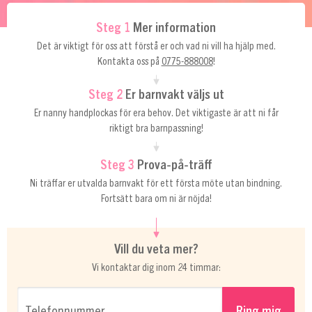
Steg 1
Mer information
Det är viktigt för oss att förstå er och vad ni vill ha hjälp med.
Kontakta oss på
0775-888008
!
Steg 2
Er barnvakt väljs ut
Er nanny handplockas för era behov. Det viktigaste är att ni får
riktigt bra barnpassning!
Steg 3
Prova-på-träff
Ni träffar er utvalda barnvakt för ett första möte utan bindning.
Fortsätt bara om ni är nöjda!
Vill du veta mer?
Vi kontaktar dig inom 24 timmar:
Telefonnummer…
Ring mig