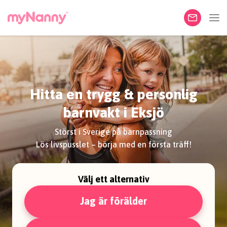
Hitta en trygg & personlig
barnvakt i Eksjö
Störst i Sverige på barnpassning
Lös livspusslet – börja med en första träff!
Välj ett alternativ
Jag är förälder