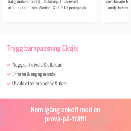
bakgrundskontroll & utbildning. Er barnvakt
certifierade ba
utbildas i allt från säkerhet & HLR till pedagogik.
familjs behov o
Trygg barnpassning Eksjö:
Noggrant utvald & utbildad
Erfaren & engagerande
Utvald efter era behov & tider
Kom igång enkelt med en
prova-på-träff!