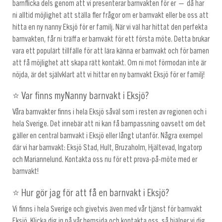
barnflicka dels genom att vi presenterar barnvakten för er — då har
ni alltid möjlighet att ställa fler frågor om er barnvakt eller be oss att
hitta en ny nanny Eksjö för er familj. När vi väl har hittat den perfekta
barnvakten, får ni träffa er barnvakt för ett första möte. Detta brukar
vara ett populärt tillfälle för att lära känna er barnvakt och för barnen
att få möjlighet att skapa rätt kontakt. Om ni mot förmodan inte är
nöjda, är det självklart att vi hittar en ny barnvakt Eksjö för er familj!
⭐ Var finns myNanny barnvakt i Eksjö?
Våra barnvakter finns i hela Eksjö såväl som i resten av regionen och i
hela Sverige. Det innebär att ni kan få barnpassning oavsett om det
gäller en central barnvakt i Eksjö eller långt utanför. Några exempel
där vi har barnvakt: Eksjö Stad, Hult, Bruzaholm, Hjältevad, Ingatorp
och Mariannelund. Kontakta oss nu för ett prova-på-möte med er
barnvakt!
⭐ Hur gör jag för att få en barnvakt i Eksjö?
Vi finns i hela Sverige och givetvis även med vår tjänst för barnvakt
Eksjö. Klicka dig in på vår hemsida och kontakta oss, så hjälper vi dig