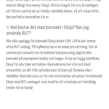
med en riktigt bra nanny i Eksjö. Första steget för oss är nämligen
ett första samtal om er familjs särskilda behov, så att vi kan hitta
den perfekta barnvakten för er.
⭐ Vad kostar det med barnvakt i Eksjö? Kan jag
använda RUT?
Alla våra upplägg för barnvakt Eksjö börjar från 149 kr per timme
efter RUT-avdrag. På myNanny har vi en enkel prissättning: Det är
samma pris oavsett om du behöver barnpassning dagtid eller
barnvakt på exempelvis kvällar och helger. Vi har en trygg barnflicka
Eksjö för alla tider och behov. Barnvakterna har stor och bred
erfarenhet, av allt från nyfödda barn till barn på förskola eller i
skolålder. Kontakta oss nu för mer information om priser för barnvakt
Eksjö med RUT-avdraget som medför att ni betalar en förmånlig
timlön för er familj!