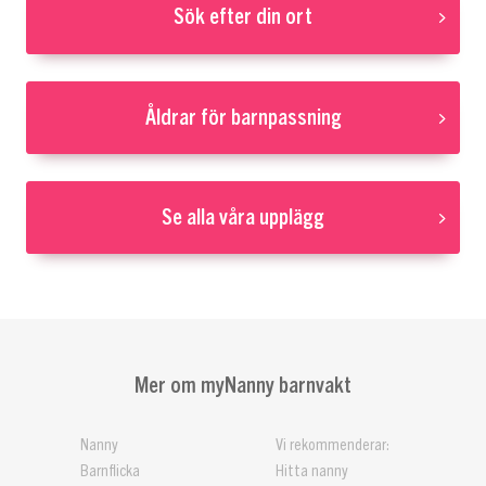
Sök efter din ort
Åldrar för barnpassning
Se alla våra upplägg
Mer om myNanny barnvakt
Nanny
Vi rekommenderar:
Barnflicka
Hitta nanny