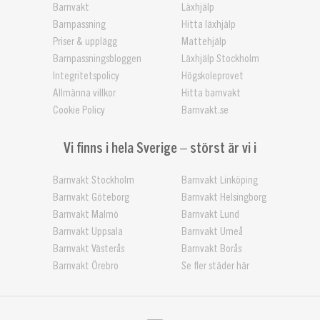
Barnvakt
Läxhjälp
Barnpassning
Hitta läxhjälp
Priser & upplägg
Mattehjälp
Barnpassningsbloggen
Läxhjälp Stockholm
Integritetspolicy
Högskoleprovet
Allmänna villkor
Hitta barnvakt
Cookie Policy
Barnvakt.se
Vi finns i hela Sverige – störst är vi i
Barnvakt Stockholm
Barnvakt Linköping
Barnvakt Göteborg
Barnvakt Helsingborg
Barnvakt Malmö
Barnvakt Lund
Barnvakt Uppsala
Barnvakt Umeå
Barnvakt Västerås
Barnvakt Borås
Barnvakt Örebro
Se fler städer här