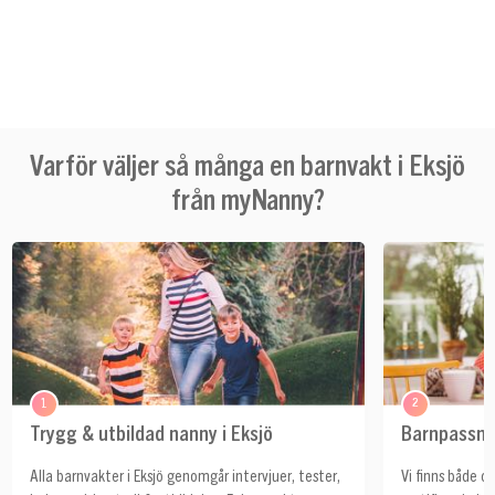
Varför väljer så många en barnvakt i Eksjö
från myNanny?
1
2
Trygg & utbildad nanny i Eksjö
Barnpassnin
Alla barnvakter i Eksjö genomgår intervjuer, tester,
Vi finns både ce