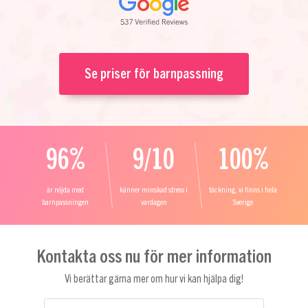
Se priser för barnpassning
96%
9/10
100%
är nöjda med
känner minskad stress i
täckning, vi finns i hela
barnpassningen
vardagen
Sverige
Kontakta oss nu för mer information
Vi berättar gärna mer om hur vi kan hjälpa dig!