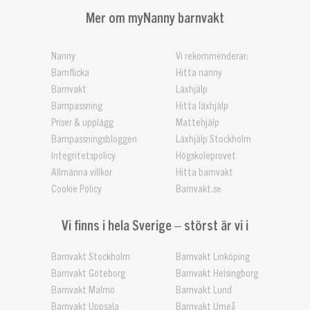
Mer om myNanny barnvakt
Nanny
Vi rekommenderar:
Barnflicka
Hitta nanny
Barnvakt
Läxhjälp
Barnpassning
Hitta läxhjälp
Priser & upplägg
Mattehjälp
Barnpassningsbloggen
Läxhjälp Stockholm
Integritetspolicy
Högskoleprovet
Allmänna villkor
Hitta barnvakt
Cookie Policy
Barnvakt.se
Vi finns i hela Sverige – störst är vi i
Barnvakt Stockholm
Barnvakt Linköping
Barnvakt Göteborg
Barnvakt Helsingborg
Barnvakt Malmö
Barnvakt Lund
Barnvakt Uppsala
Barnvakt Umeå