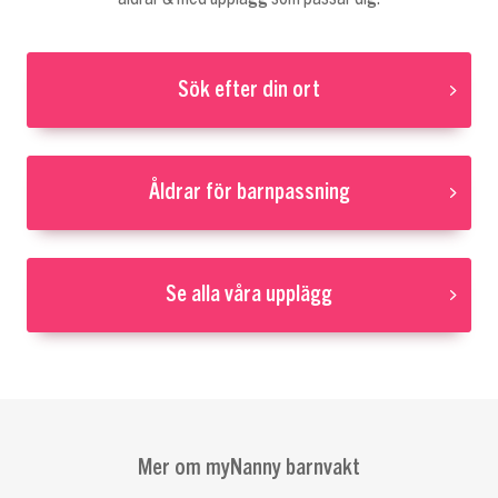
Sök efter din ort
Åldrar för barnpassning
Se alla våra upplägg
Mer om myNanny barnvakt