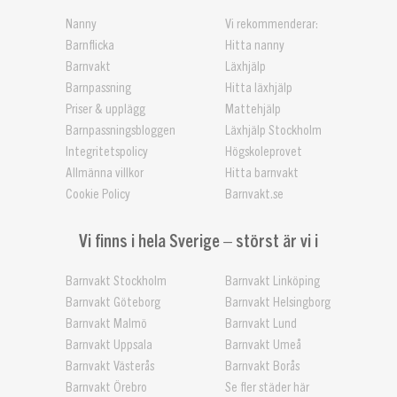
Nanny
Vi rekommenderar:
Barnflicka
Hitta nanny
Barnvakt
Läxhjälp
Barnpassning
Hitta läxhjälp
Priser & upplägg
Mattehjälp
Barnpassningsbloggen
Läxhjälp Stockholm
Integritetspolicy
Högskoleprovet
Allmänna villkor
Hitta barnvakt
Cookie Policy
Barnvakt.se
Vi finns i hela Sverige – störst är vi i
Barnvakt Stockholm
Barnvakt Linköping
Barnvakt Göteborg
Barnvakt Helsingborg
Barnvakt Malmö
Barnvakt Lund
Barnvakt Uppsala
Barnvakt Umeå
Barnvakt Västerås
Barnvakt Borås
Barnvakt Örebro
Se fler städer här