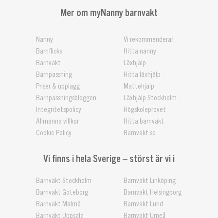
Mer om myNanny barnvakt
Nanny
Vi rekommenderar:
Barnflicka
Hitta nanny
Barnvakt
Läxhjälp
Barnpassning
Hitta läxhjälp
Priser & upplägg
Mattehjälp
Barnpassningsbloggen
Läxhjälp Stockholm
Integritetspolicy
Högskoleprovet
Allmänna villkor
Hitta barnvakt
Cookie Policy
Barnvakt.se
Vi finns i hela Sverige – störst är vi i
Barnvakt Stockholm
Barnvakt Linköping
Barnvakt Göteborg
Barnvakt Helsingborg
Barnvakt Malmö
Barnvakt Lund
Barnvakt Uppsala
Barnvakt Umeå