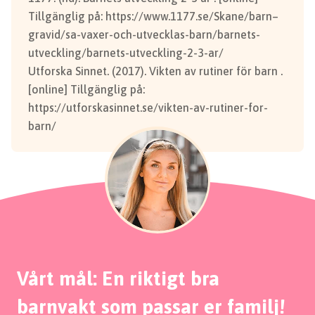
Tillgänglig på: https://www.1177.se/Skane/barn–
gravid/sa-vaxer-och-utvecklas-barn/barnets-
utveckling/barnets-utveckling-2-3-ar/
Utforska Sinnet. (2017). Vikten av rutiner för barn .
[online] Tillgänglig på:
https://utforskasinnet.se/vikten-av-rutiner-for-
barn/
Vårt mål: En riktigt bra
barnvakt som passar er familj!