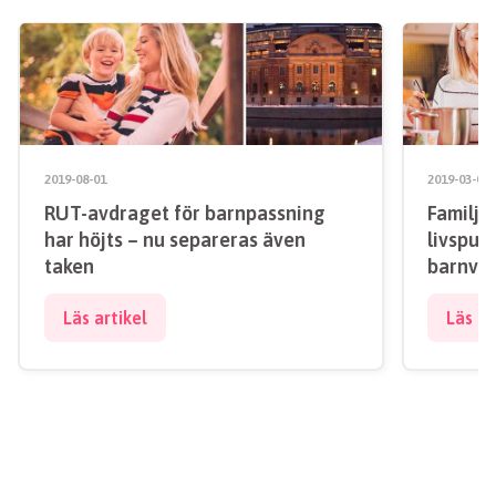
2019-08-01
2019-03-01
RUT-avdraget för barnpassning
Familje
har höjts – nu separeras även
livspus
taken
barnvak
Läs artikel
Läs ar