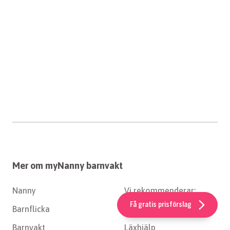
Mer om myNanny barnvakt
Nanny
Vi rekommenderar:
Få gratis prisförslag
Barnflicka
Hitta nanny
Barnvakt
Läxhjälp