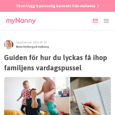
Få en trygg & personlig barnvakt från myNanny
Uppdaterat 2022-05-10
Malin Hellberg på myNanny
Guiden för hur du lyckas få ihop
familjens vardagspussel