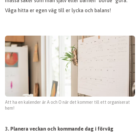
massa saker som man själv eller barnen ”borde” göra.
Våga hitta er egen väg till er lycka och balans!
Att ha en kalender är A och O när det kommer till ett organiserat
hem!
3.
Planera veckan och kommande dag i förväg