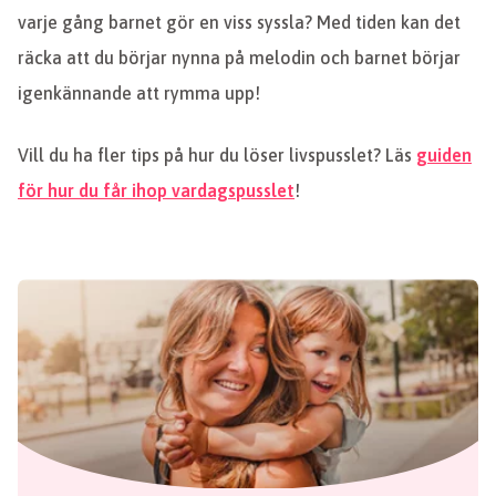
varje gång barnet gör en viss syssla? Med tiden kan det
räcka att du börjar nynna på melodin och barnet börjar
igenkännande att rymma upp!
Vill du ha fler tips på hur du löser livspusslet? Läs
guiden
för hur du får ihop vardagspusslet
!