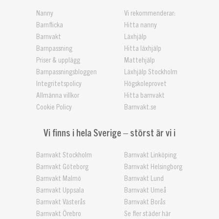
Nanny
Vi rekommenderar:
Barnflicka
Hitta nanny
Barnvakt
Läxhjälp
Barnpassning
Hitta läxhjälp
Priser & upplägg
Mattehjälp
Barnpassningsbloggen
Läxhjälp Stockholm
Integritetspolicy
Högskoleprovet
Allmänna villkor
Hitta barnvakt
Cookie Policy
Barnvakt.se
Vi finns i hela Sverige – störst är vi i
Barnvakt Stockholm
Barnvakt Linköping
Barnvakt Göteborg
Barnvakt Helsingborg
Barnvakt Malmö
Barnvakt Lund
Barnvakt Uppsala
Barnvakt Umeå
Barnvakt Västerås
Barnvakt Borås
Barnvakt Örebro
Se fler städer här