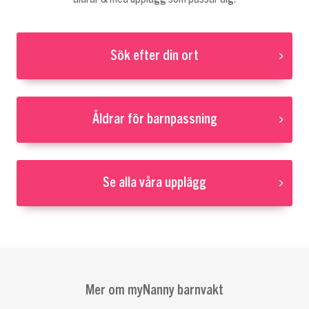
Sök efter din ort
Åldrar för barnpassning
Se alla våra upplägg
Mer om myNanny barnvakt