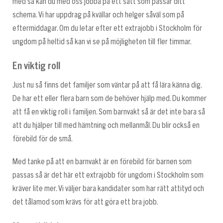
med så kan du med oss jobba på ett sätt som passar ditt
schema. Vi har uppdrag på kvällar och helger såväl som på
eftermiddagar. Om du letar efter ett extrajobb i Stockholm för
ungdom på heltid så kan vi se på möjligheten till fler timmar.
En viktig roll
Just nu så finns det familjer som väntar på att få lära känna dig.
De har ett eller flera barn som de behöver hjälp med. Du kommer
att få en viktig roll i familjen. Som barnvakt så är det inte bara så
att du hjälper till med hämtning och mellanmål. Du blir också en
förebild för de små.
Med tanke på att en barnvakt är en förebild för barnen som
passas så är det här ett extrajobb för ungdom i Stockholm som
kräver lite mer. Vi väljer bara kandidater som har rätt attityd och
det tålamod som krävs för att göra ett bra jobb.