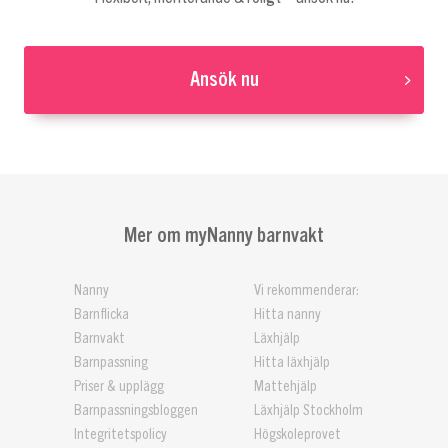
Ansök nu
Mer om myNanny barnvakt
Nanny
Vi rekommenderar:
Barnflicka
Hitta nanny
Barnvakt
Läxhjälp
Barnpassning
Hitta läxhjälp
Priser & upplägg
Mattehjälp
Barnpassningsbloggen
Läxhjälp Stockholm
Integritetspolicy
Högskoleprovet