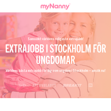
Sannolikt världens roligaste extrajobb!
EXTRAJOBB I STOCKHOLM FÖR
UNGDOMAR
Världens bästa extrajobb för dig som ungdom i Stockholm – ansök nu!