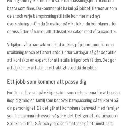
För dig som tycker om barn så är barnpassningsjobb bland det
bästa som finns. Du kommer att ha kul på jobbet. Barnen är som
de är och varje barnpassningstillfälle kommer med nya
överraskningar. Om du är osäker på vilka lekar du bör planera för
en viss ålder så kan du alltid diskutera saken med våra experter.
Vi hjälper våra barnvakter att utvecklas på jobbet med interna
utbildningar och ett stort stöd. Under vardagar så går det alltid
att kontakta en expert för att ställa frågor och få tips. Det gör
att du känner att du har ett viktigt stöd då du jobbar.
Ett jobb som kommer att passa dig
Förutom att vi ser på viktiga saker som ditt schema för att passa
ihop dig med en familj som behöver barnpassning så tänker vi på
din personlighet. Då det går att kombinera barnvakt med familjer
som har samma intressen så gör vi det. Det ger ett deltidsjobb i
Stockholm för 18 år och yngre som matchas på ett unikt sätt.