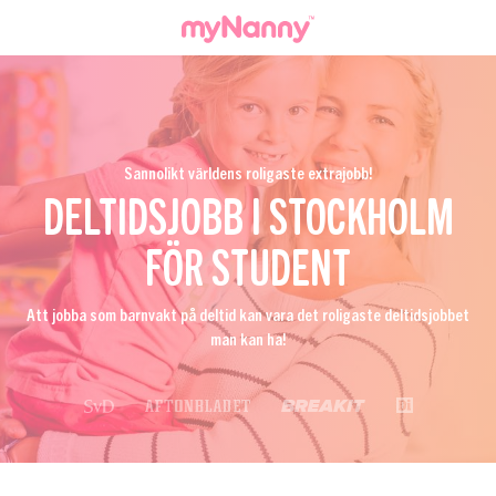
Sannolikt världens roligaste extrajobb!
DELTIDSJOBB I STOCKHOLM
FÖR STUDENT
Att jobba som barnvakt på deltid kan vara det roligaste deltidsjobbet
man kan ha!